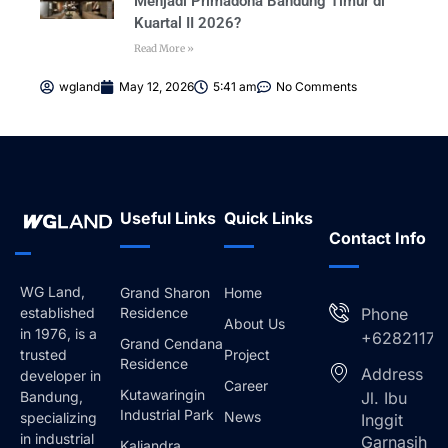
Menjadi Primadona Bandung Timur di
Kuartal II 2026?
Read More »
wgland
May 12, 2026
5:41 am
No Comments
Useful Links
Quick Links
Contact Info
WG Land,
Grand Sharon
Home
Residence
Phone
established
About Us
in 1976, is a
+62821173
Grand Cendana
Project
trusted
Residence
Address
developer in
Career
Kutawaringin
Jl. Ibu
Bandung,
Industrial Park
News
specializing
Inggit
in industrial
Garnasih
Kaliandra