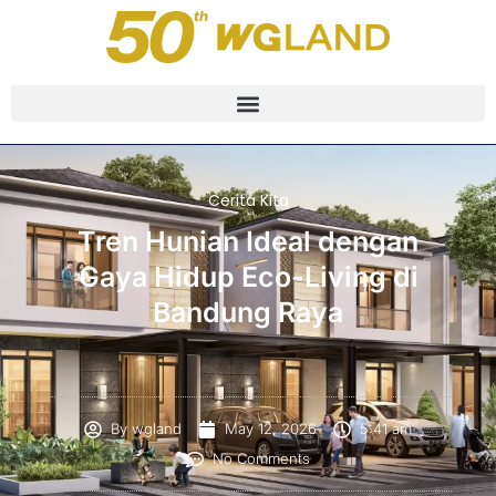
Cerita Kita
Tren Hunian Ideal dengan
Gaya Hidup Eco-Living di
Bandung Raya
By
wgland
May 12, 2026
5:41 am
No Comments