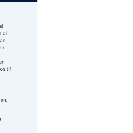
si
 di
gan
an
an
sitif
an,
u