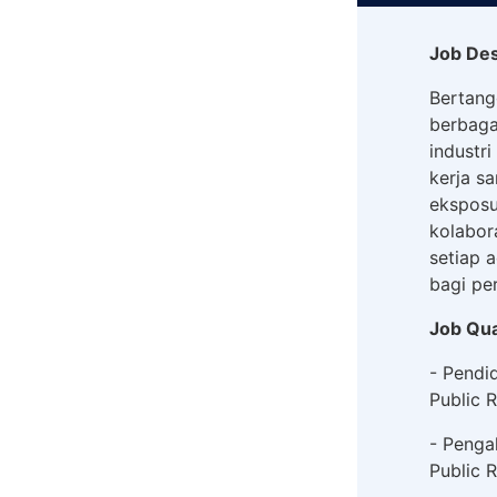
Job Des
Bertang
berbaga
industr
kerja s
eksposu
kolabor
setiap 
bagi pe
Job Qual
- Pendi
Public R
- Penga
Public R