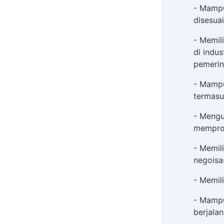
- Mampu
disesuai
- Memil
di indus
pemerin
- Mampu
termasu
- Mengu
memprom
- Memil
negoisa
- Memil
- Mampu
berjalan