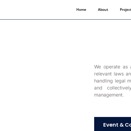
Home
About
Projec
We operate as a
relevant laws an
handling legal m
and collective
management.
Event & C